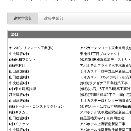
2022
2021
2020
2019
2018
2017
2016
2015
2014
建材営業部
建築事業部
2022
ヤマギシリフォーム工業(株)
アパガーデンコート東出来島改
中央建設(株)
東池袋1丁目プロジェクト
(株)昭和フロント
(仮称)ESR横浜幸浦ディスト
(株)奥村組
アパホテルプライド六本木東新
山田建設(株)
ミオカステーロ中野島Ⅳ新築工
山田建設(株)
ミオカステーロ港北中川Ⅳ新築
中央建設(株)
(仮称)ラグゼナ平和島新築工事
(株)東京建築技術
(仮称)小石川5丁目PJ新築工事計
髙波建設(株)
(仮称)荒川区町屋2丁目共同住宅
山田建設(株)
ミオカステーロセンター南Ⅲ新
(株)トーホー・コンストラクション
(仮称)わーくはぴねす農園Plus
(株)キタムラ
アパホテル浅草蔵前駅前新築工
山田建設(株)
目黒区祐天寺2丁目共同住宅
(株)イチケン
アパホテル上野駅南新築工事
中央建設(株)
アパホテル浅草新御徒町新築工