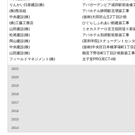
りんかい日産建設(株)
アパガーデンピア成田駅前改修
(株)熊谷組
アパホテル静岡駅北増築工事
中央建設(株)
(仮称)大田区山王2丁目計画
(株)工藤工務店
ひぐらしふれあい館建築工事
山田建設(株)
ミオカステーロ京王稲田堤Ⅱ新
松尾建設(株)
アパホテル別府駅前新築工事
岡山建設(株)
(英和学院)スチューデントセン
中央建設(株)
(仮称)中央区日本橋茅場町1丁
山田建設(株)
鶴見下野谷町1丁目計画新築工事
フィールドマネジメント(株)
太子堂PROJECT-AB
2021
2020
2019
2018
2017
2016
2015
2014